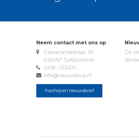
De keuken staat in open verbinding met 
grote glazen pui met loopdeur naar de t
daglicht en een fijne verbinding met het 
eetgedeelte, dat tevens toegang biedt t
de eerste verdieping. De begane grondvl
vloerverwarming.
Neem contact met ons op
Nieu
Gamerschestraat 35
De Vi
1e Verdieping: Vanaf de overloop zijn dr
5301AP Zaltbommel
Binn
slaapkamers liggen aan de achterzijde e
0418 - 512474
badkamer aan de voorzijde. De badkamer 
info@nieuwdorp.nl
inloopdouche, vaste wastafel, toilet en 
verdiepingsvloer is belegd met laminaat
Inschrijven nieuwsbrief
2e Verdieping: Via een vaste trap bereik
indrukwekkende nokhoogte van 4,80 mete
verdieping is momenteel ingericht als sl
werkplek. Twee dakramen aan de achterzij
karakteristieke topgevel met gevelraam a