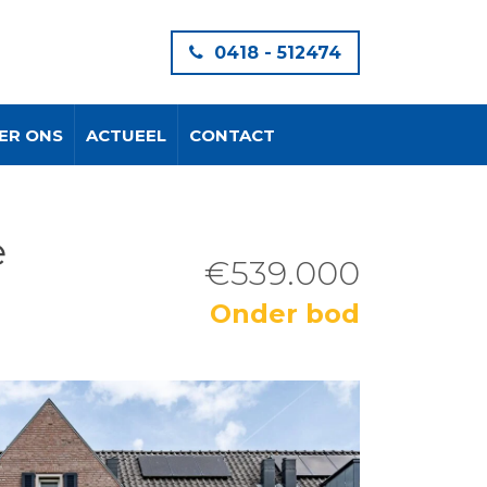
0418 - 512474
ER ONS
ACTUEEL
CONTACT
e
€539.000
Onder bod