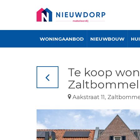
WONINGAANBOD
NIEUWBOUW
HU
Te koop woni
Zaltbommel
Aakstraat 11, Zaltbomme