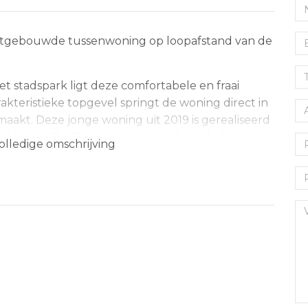
uitgebouwde tussenwoning op loopafstand van de
t stadspark ligt deze comfortabele en fraai
kteristieke topgevel springt de woning direct in
tmaakt. Deze jonge woning uit 2019 is gerealiseerd
wikkeling De Binnenvergt, een kleinschalig
olledige omschrijving
 woonwijk nabij het stadscentrum een
ing heeft gekregen. De woning is uitstekend
 modern wooncomfort mag verwachten. Tijdens de
20 meter aan de achterzijde, waardoor de
aats biedt aan een royale zithoek. De keuken
g en kijkt gezellig uit op de straat. Op de eerste
s en een stijlvolle badkamer. De tweede
afgewerkte slaapzolder met praktische
rgruimte beschikbaar is. De achtertuin vormt een