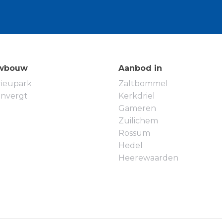
de woonkamer aan de achterzijde. Dankzij de
uin profiteert deze ruimte van een overvloed aan
buitenleven. Centraal in de leefruimte ligt het
ot een praktische trapkast en de trapopgang naar
oer betreft een kiftbetonvloer voorzien van
wbouw
Aanbod in
rieupark
Zaltbommel
ie slaapkamers en de badkamer bereikbaar. Twee
envergt
Kerkdriel
n de derde slaapkamer ligt samen met de
Gameren
heeft een praktische indeling voorzien van
Zuilichem
spiegel met spiegelverwarming. De
Rossum
 en voorzien van vloerverwarming.
Hedel
 je de open zolderverdieping met een
Heerewaarden
r. Deze verrassend ruime en fraai afgewerkte
aapkamer en biedt tevens ruimte voor een
de zorgen voor veel daglicht, terwijl de
an de voorzijde extra sfeer toevoegt.