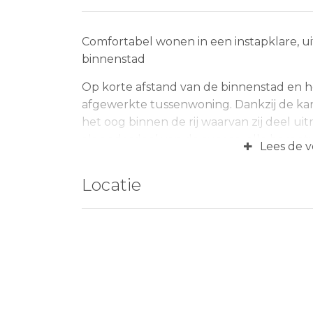
Comfortabel wonen in een instapklare, 
binnenstad
Op korte afstand van de binnenstad en he
afgewerkte tussenwoning. Dankzij de kara
het oog binnen de rij waarvan zij deel ui
als onderdeel van de succesvolle heront
+
Lees de v
nieuwbouwplan waarmee een verouderde
eigentijdse en aantrekkelijke woonomgev
Locatie
onderhouden en biedt alles wat je van
bouw is gekozen voor een uitbouw van 1,
woonkamer opvallend ruim is en volop pl
bevindt zich aan de voorzijde van de wonin
verdieping bevinden zich drie slaapkamer
verdieping is ingericht als een prachtig 
bergvliering, waardoor extra woon- en be