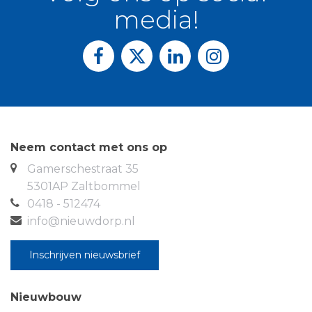
media!
bereikbaar met parkeergelegenheid voor vier
auto’s. Achter de authentieke voordeur met
sierwerk bevindt zich de hal met toilet,
garderobekast en trap naar de 1e verdieping. Via
deze hal is de ruime L-vormige woonkamer (47 m2)
bereikbaar voorzien van een fraaie siergashaard om
de winteravonden van extra gezelligheid te
voorzien. Middels openslaande tuindeuren is de
Neem contact met ons op
ruime, overdekte veranda bereikbaar met prachtig
Gamerschestraat 35
zicht op de tuin.
5301AP Zaltbommel
In de riante woonkeuken is een rechte
0418 - 512474
keukenopstelling aanwezig voorzien van een
info@nieuwdorp.nl
inductie-kookplaat en diverse elektrische
inbouwapparatuur. Vanuit de eethoek is er prachtig
Inschrijven nieuwsbrief
zicht op de tuin en het ooievaarsnest.
Nieuwbouw
Vanuit de woonkeuken (27 m2) komt u in een extra