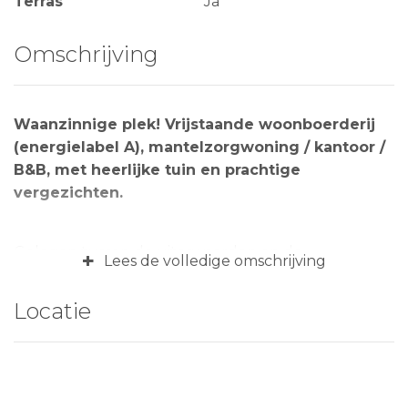
Terras
Ja
Omschrijving
Waanzinnige plek! Vrijstaande woonboerderij
(energielabel A), mantelzorgwoning / kantoor /
B&B, met heerlijke tuin en prachtige
vergezichten.
Gelegen tussen de uiterwaarden en de
+
Lees de volledige omschrijving
zandstranden langs de Waal, staat dit vrij gelegen
paradijs op aarde! Voor wie op zoek is naar het
Locatie
buitenleven, veel privacy en een karakteristieke
woning met véél ruimte is dit aanbod een unieke
kans! De woonboerderij dateert oorspronkelijk van
omstreeks 1920 en is in afgelopen jaren omvangrijk