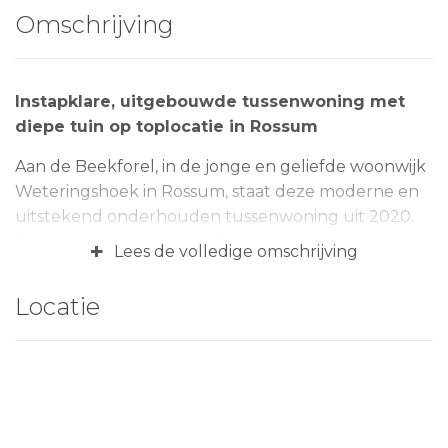
Omschrijving
Instapklare, uitgebouwde tussenwoning met
diepe tuin op toplocatie in Rossum
Aan de Beekforel, in de jonge en geliefde woonwijk
Weteringshoek in Rossum, staat deze moderne en
uitstekend onderhouden tussenwoning uit 2020.
De woning is uitgebouwd, energiezuinig
+
Lees de volledige omschrijving
(energielabel A) en beschikt over een fraai
aangelegde achtertuin met berging en achterom.
Locatie
Dankzij de groene ligging aan een speelplantsoen is
dit een ideale woonplek voor starters en/of
gezinnen.
De woning staat op een perceel van 133 m² en biedt
een comfortabele woonomgeving met volop