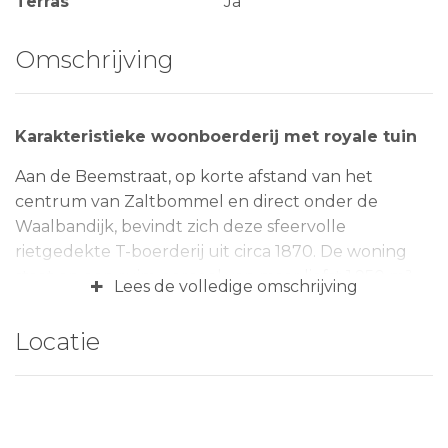
Terras
Ja
Omschrijving
Karakteristieke woonboerderij met royale tuin
Aan de Beemstraat, op korte afstand van het
centrum van Zaltbommel en direct onder de
Waalbandijk, bevindt zich deze sfeervolle
rietgedekte T-boerderij uit circa 1870. De woning
staat op een ruim perceel van maar liefst 1.950 m²,
+
Lees de volledige omschrijving
met achter de boerderij een diepe, groene tuin
waar volop ruimte is om te genieten van rust en
Locatie
natuur. Voor wie houdt van landelijk wonen met
vrijheid, maar tegelijkertijd de voorzieningen van de
stad binnen handbereik wil hebben, is dit een
unieke kans. De boerderij verkeert in goede staat,