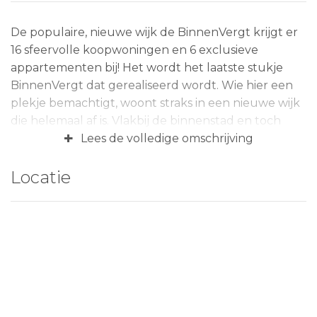
De populaire, nieuwe wijk de BinnenVergt krijgt er
16 sfeervolle koopwoningen en 6 exclusieve
appartementen bij! Het wordt het laatste stukje
BinnenVergt dat gerealiseerd wordt. Wie hier een
plekje bemachtigt, woont straks in een nieuwe wijk
die helemaal af is. Vlakbij de binnenstad en toch
+
lekker rustig. De BinnenVergt is een levendig en
Lees de volledige omschrijving
vriendelijk stukje Zaltbommel met allerlei typen
woningen in oud- Hollandse stijl. Je vindt er
Locatie
woningen die klaar zijn voor de toekomst, maar die
door allerlei details ook doen terugdenken aan het
oude Bommel. Een wijk die haar bewoners
uitnodigt om samen te komen, een fijne plek om te
wonen. Voor jong en oud.
De ingang van de woningen ligt aan de Aakstraat of