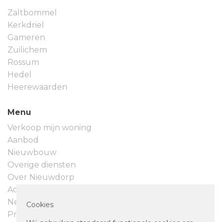
Zaltbommel
Kerkdriel
Gameren
Zuilichem
Rossum
Hedel
Heerewaarden
Menu
Verkoop mijn woning
Aanbod
Nieuwbouw
Overige diensten
Over Nieuwdorp
Actueel
Neem contact op
Cookies
Privacyverklaring