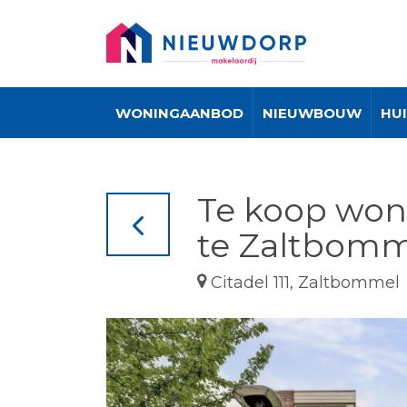
WONINGAANBOD
NIEUWBOUW
HU
Te koop woni
te Zaltbomm
Citadel 111, Zaltbommel