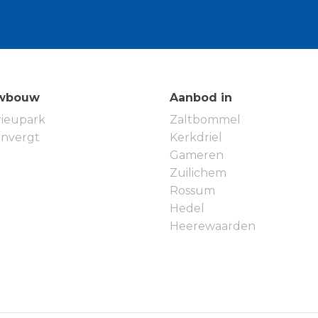
older met dakraam, witgoedaansluiting en de c.v.-
nd bevindt zich een royale derde slaapkamer met
deur naar het dakterras met leuk uitzicht over de
wbouw
Aanbod in
rieupark
Zaltbommel
, deels betegeld en deels begroeid. Daarnaast
envergt
Kerkdriel
uten berging en een praktische achterom.
Gameren
Zuilichem
parkeerhavens en een prettige, rustige sfeer.
Rossum
llige zitjes, speelvoorzieningen en een
Hedel
 aantrekkelijk voor gezinnen.
Heerewaarden
e van de A2 is 's-Hertogenbosch binnen circa 15
geveer 30 minuten rijafstand. Ook ligt het NS-