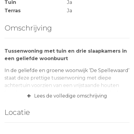
Tuin
Ja
Terras
Ja
Omschrijving
Tussenwoning met tuin en drie slaapkamers in
een geliefde woonbuurt
In de geliefde en groene woonwijk ‘De Spellewaard’
staat deze prettige tussenwoning met diepe
achtertuin voorzien van een vrijstaande houten
berging en een praktische achterom. Zodra je de
+
Lees de volledige omschrijving
voordeur uitstapt, wandel je zó het Esplanada park
in, met een wandelpad richting het prachtige
Locatie
natuur- en wandelgebied ‘De Kloosterwiel’.
De woning biedt een prettige, lichte