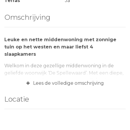
Terras
Ja
Omschrijving
Leuke en nette middenwoning met zonnige
tuin op het westen en maar liefst 4
slaapkamers
Welkom in deze gezellige middenwoning in de
geliefde woonwijk ‘De Spellewaard’. Met een diepe,
zonnige tuin op het westen en maar liefst vier
+
Lees de volledige omschrijving
slaapkamers biedt dit huis alles wat je zoekt voor
comfortabel en fijn wonen. De ligging is ideaal: op
Locatie
korte afstand van het centrum van Zaltbommel,
diverse scholen, wandel- en speelgelegenheden én
een kleinschalig winkelcentrum met bibliotheek.
Deze woning, gebouwd in 1985, beschikt over