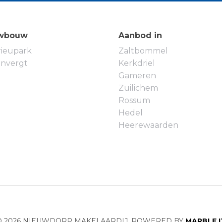
wbouw
Aanbod in
rieupark
Zaltbommel
envergt
Kerkdriel
Gameren
Zuilichem
Rossum
Hedel
Heerewaarden
© 2026 NIEUWDORP MAKELAARDIJ. POWERED BY
MARBLE I