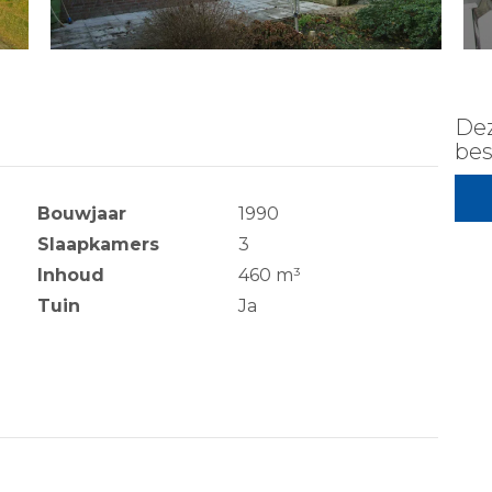
Dez
bes
Bouwjaar
1990
Slaapkamers
3
Inhoud
460 m³
Tuin
Ja