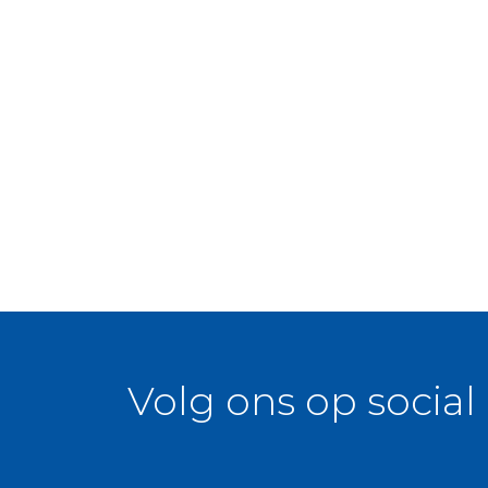
Huurprijs: € 1.100,- per maand exclusief g
Per 1 juli 2020 beschikbaar
Duur huurperiode: minimaal 1 jaar, maxim
Liever geen huisdieren!
Om in aanmerking te komen voor deze 
documenten nodig:
-Kopie geldig paspoort/ID of rijbewijs
-Kopie van 3 recente loonstroken
-Werkgeversverklaring
-Recente verhuurdersverklaring of hyp
Volg ons op social