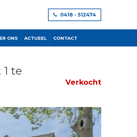
0418 - 512474
ER ONS
ACTUEEL
CONTACT
1 te
Verkocht