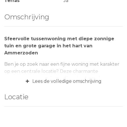
Terras
Ja
Omschrijving
Sfeervolle tussenwoning met diepe zonnige
tuin en grote garage in het hart van
Ammerzoden
Ben je op zoek naar een fijne woning met karakter
op een centrale locatie? Deze charmante
tussenwoning met sfeervolle erker ligt in het
+
Lees de volledige omschrijving
gezellige centrum van Ammerzoden, met alle
dorpsvoorzieningen op loopafstand. De woning
Locatie
heeft een lichte, uitnodigende woonkamer met
open keuken en een praktische bijkeuken op de
begane grond. Boven bevinden zich drie ruime
slaapkamers en een verzorgde badkamer (2023).