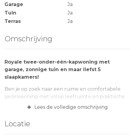
Garage
Ja
Tuin
Ja
Terras
Ja
Omschrijving
Royale twee-onder-één-kapwoning met
garage, zonnige tuin en maar liefst 5
slaapkamers!
Ben je op zoek naar een ruime en comfortabele
gezinswoning met volop leefruimte en praktische
extra’s? Dan is deze woning absoluut het
+
Lees de volledige omschrijving
bezichtigen waard. Met vijf volwaardige
slaapkamers, een aangebouwde garage/bijkeuken
Locatie
en een zonnige tuin biedt dit huis alles wat je nodig
hebt voor prettig wonen.