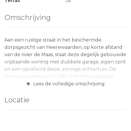
Terras
Ja
Omschrijving
Aan een rustige straat in het beschermde
dorpsgezicht van Heerewaarden, op korte afstand
van de rivier de Maas, staat deze degelijk gebouwde
vrijstaande woning met dubbele garage, eigen oprit
en een opvallend diepe, zonnige achtertuin. De
woning is gebouwd in 1990 met hoogwaardige
+
materialen en combineert een landelijke,
Lees de volledige omschrijving
traditionele uitstraling met comfortabel wonen en
veel ruimte, zowel binnen als buiten.
Locatie
Via de karakteristieke voordeur met smeedwerk
komt u binnen in de ruime hal met vide, toilet,
meterkast en hardhouten trapopgang. Vanuit de