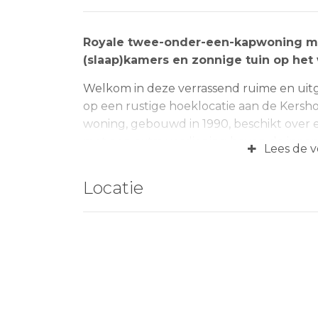
Royale twee-onder-een-kapwoning met
(slaap)kamers en zonnige tuin op het
Welkom in deze verrassend ruime en u
op een rustige hoeklocatie aan de Kersh
woning, gebouwd in 1990, beschikt over e
met een extra verdieping boven de inpand
+
Lees de v
ontstaan, ideaal als werk-, studie- of l
sfeervolle woonkamer aan de voorzijde e
Locatie
keuken is er toegang tot de praktische 
garage). Op de eerste verdieping bevind
badkamer. Via een vaste trap bereikt u 
twee volwaardige slaapkamers.
Deze woning biedt opvallend veel ruimte 
vermoeden. Achter de woning ligt een ve
van een vrijstaande terrasoverkapping,