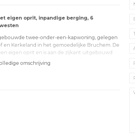
 eigen oprit, inpandige berging, 6
 westen
itgebouwde twee-onder-een-kapwoning, gelegen
of en Kerkeland in het gemoedelijke Bruchem. De
en eigen oprit en is aan de zijkant uitgebouwd
ige berging. Hierdoor is extra leefruimte
olledige omschrijving
ogeerkamer. De begane grond beschikt over een
n een open keuken aan de achterzijde. Vanuit de
bijkeuken en de inpandige berging (voormalige
en zich drie ruime slaapkamers en een complete
de zolderverdieping met een overloop en nog eens
en is aanzienlijk groter dan de buitenzijde doet
rzorgde tuin op het zonnige westen, voorzien
 aangrenzende berging en een handige achterom.