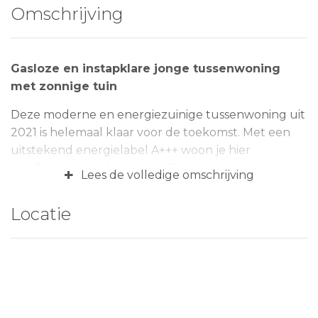
Omschrijving
Gasloze en instapklare jonge tussenwoning
met zonnige tuin
Deze moderne en energiezuinige tussenwoning uit
2021 is helemaal klaar voor de toekomst. Met een
uitstekend energielabel A+++ woon je hier
comfortabel én duurzaam. Ben je op zoek naar een
+
Lees de volledige omschrijving
compact huis op een rustige locatie? Dan is dit
sfeervolle woonhuis aan de Maasdijk 2D zeker een
Locatie
bezichtiging waard!
Achter de woning vind je een zonnige tuin op het
zuidoosten, compleet met vrijstaande houten
berging en achterom. Direct achter het huis ligt
bovendien een parkeerpleintje, maar ook aan de