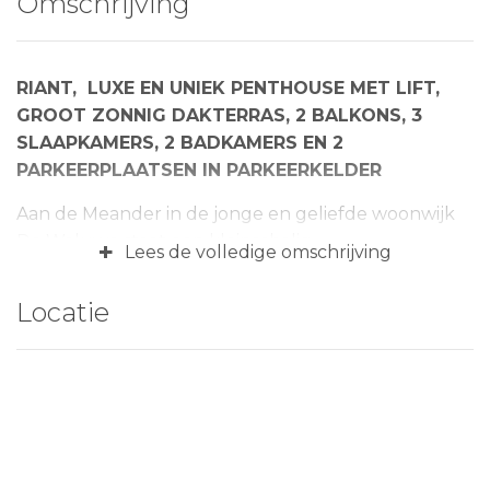
Omschrijving
RIANT, LUXE EN UNIEK PENTHOUSE MET LIFT,
GROOT ZONNIG DAKTERRAS, 2 BALKONS, 3
SLAAPKAMERS, 2 BADKAMERS EN 2
PARKEERPLAATSEN IN PARKEERKELDER
Aan de Meander in de jonge en geliefde woonwijk
De Waluwe staat een kleinschalig
+
Lees de volledige omschrijving
appartementencomplex ‘Amalia State’ met op de
derde en tevens de bovenste verdieping dit
Locatie
luxueuze, ruime penthouse gebouwd in 2021. Dit
210 m2 tellende penthouse (A++) heeft alles te
bieden wat je zou wensen. Gasloos, energiezuinig
(12 zonnepanelen), nabij winkelcentrum voor de
dagelijkse boodschappen, NS-station en
uitvalswegen. Het appartement beschikt over maar
liefst 3 balkons, waarvan de grootste een dakterras