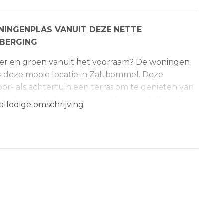
JNINGENPLAS VANUIT DEZE NETTE
 BERGING
water en groen vanuit het voorraam? De woningen
s deze mooie locatie in Zaltbommel. Deze
r- als achtertuin een terras om te genieten van
tap je naar buiten voor een fijne wandeling of
olledige omschrijving
met een vakantiegevoel als standaard. De woning is
perceel en de uitgebouwde keuken met entree en
ich de ruime, lichte woonkamer met vrij uitzicht
erdieping ligt een zeer ruime master bedroom,
. De tweede verdieping betreft een grote open
 slaapkamer. Het geheel is gelegen op een
25 m3. De woonoppervlakte bedraagt circa 114 m2.
biedt toegang tot de hal met meterkast en