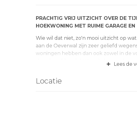
PRACHTIG VRIJ UITZICHT OVER DE TI
HOEKWONING MET RUIME GARAGE EN
Wie wil dat niet, zo'n mooi uitzicht op 
aan de Oeverwal zijn zeer geliefd wegen
woningen hebben dan ook zowel in de voo
deze heerlijke plek! Vanuit de voordeur s
+
Lees de v
zelfs een frisse duik. Hier kun je wonen 
uniek in zijn soort vanwege zijn brede 
Locatie
hal aan de voorzijde. Daarnaast bevindt z
over het recreatiegebied. Op de eerste v
een tweede slaapkamer en een badkamer
zolder met mogelijkheden voor een extra
perceel van 248 m2. De inhoud is circa 4
Bouwjaar 1990.
Indeling:
De zijentree aan de voorzijde 