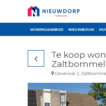
WONINGAANBOD
NIEUWBOUW
HU
Te koop won
Zaltbommel
Oeverwal 2, Zaltbomme