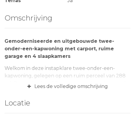
Terras
Ja
Omschrijving
Gemoderniseerde en uitgebouwde twee-
onder-een-kapwoning met carport, ruime
garage en 4 slaapkamers
Welkom in deze instapklare twee-onder-een-
kapwoning, gelegen op een ruim perceel van 288
m². De woning beschikt over een ruime eigen oprit
+
Lees de volledige omschrijving
met plaats voor drie auto’s, een carport voorzien
van een elektrisch en op afstand bedienbaar rolluik,
Locatie
en een zonnige achtertuin met een royale garage
van 46 m² inclusief een garagezolder van 14 m². De
woning dateert oorspronkelijk van 1959, maar de
afgelopen jaren is de woning grondig