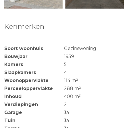
Kenmerken
Soort woonhuis
Gezinswoning
Bouwjaar
1959
Kamers
5
Slaapkamers
4
Woonoppervlakte
114 m²
Perceeloppervlakte
288 m²
Inhoud
400 m³
Verdiepingen
2
Garage
Ja
Tuin
Ja