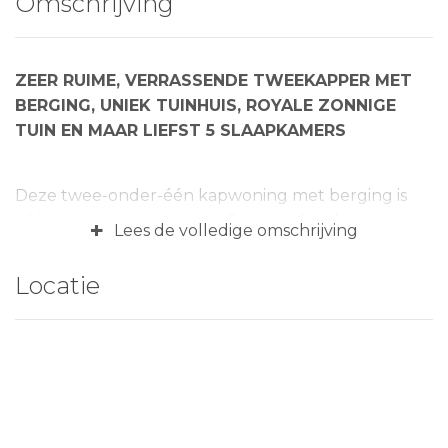
Omschrijving
ZEER RUIME, VERRASSENDE TWEEKAPPER MET
BERGING, UNIEK TUINHUIS, ROYALE ZONNIGE
TUIN EN MAAR LIEFST 5 SLAAPKAMERS
Deze twee-onder-één kapwoning met berging is
zéér ruim in zijn soort met 5 ruime slaapkamers,
+
Lees de volledige omschrijving
uniek tuinhuis, speelse woonkeuken met extra
speel-/werkhoek en ruime living met openslaande
Locatie
tuindeuren naar een groenrijke tuin op het zuiden!
Het vrijstaande houten tuinhuis is momenteel in
gebruik als extra woonruimte en beschikt over een
e
woon-/werkkamer, badkamer en 6
slaapkamer.
Ideaal voor bijvoorbeeld logé(s) of een thuis
studerend kind. Het woonhuis heeft aan de