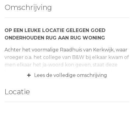
Omschrijving
OP EEN LEUKE LOCATIE GELEGEN GOED
ONDERHOUDEN RUG AAN RUG WONING
Achter het voormalige Raadhuis van Kerkwijk, waar
vroeger o.a. het college van B&W bij elkaar kwam of
men elkaar het ja-woord kon geven, staat deze
bijzondere rug aan rug woning. De woning dateert
+
Lees de volledige omschrijving
van 2011 en is gelegen op een perceel van 57 m2.De
woning is gelegen in een prachtige woonomgeving
Locatie
met veel groen en voldoende parkeergelegenheid.
De woning beschikt o.a. over een lichte woonkamer
met openslaande deuren naar de tuin, een
moderne open keuken, 2 slaapkamers en een
berging. De woonoppervlakte is circa 78 m2. De
inhoud bedraagt circa 300 m3.