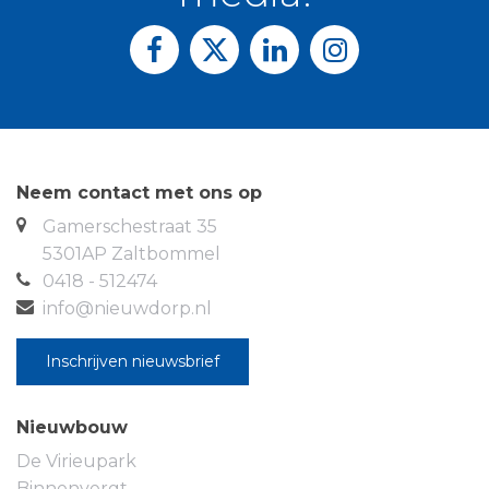
voorzien van een laminaatvloer. De mogelijkheid
bestaat om van de ouderslaapkamer 2 slaapkamers
te maken.
2e Verdieping:
De vaste trap biedt toegang tot de
overloop met stookruimte voorzien van een c.v.-
combiketel uit september 2024. Verder bevindt
zich op deze verdieping een ruime zolderkamer (ca.
Neem contact met ons op
14 m2). Deze kamer is voorzien van een
Gamerschestraat 35
laminaatvloer. Tevens bevinden zich hier de
5301AP Zaltbommel
witgoedaansluitingen.
0418 - 512474
Overig:
De woning is voorzien van zonnepanelen
info@nieuwdorp.nl
en op mandelig terrein is een oplaadpunt voor een
elektrische auto aanwezig. De woning is zeer goed
Inschrijven nieuwsbrief
onderhouden en dus instap klaar! Er is een
maandelijkse bijdrage van € 22,50 van toepassing
Nieuwbouw
voor het gezamenlijk in eigendom zijnde
De Virieupark
buitenterrein. En een maandelijkse bijdrage van €
Binnenvergt