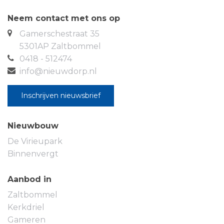
De verkoop van deze unieke kans gaat via
inschrijving. Wilt u deze buitenkans niet missen?
Neem contact met ons op
Neem dan snel contact met ons op voor meer
Gamerschestraat 35
informatie en de voorwaarden voor de inschrijving.
5301AP Zaltbommel
Grijp deze kans om uw droomwoning te realiseren
0418 - 512474
in het hart van Zaltbommel. Wij zien uw inschrijving
info@nieuwdorp.nl
graag tegemoet!
Inschrijven nieuwsbrief
Nieuwbouw
De Virieupark
Binnenvergt
Aanbod in
Zaltbommel
Kerkdriel
Gameren