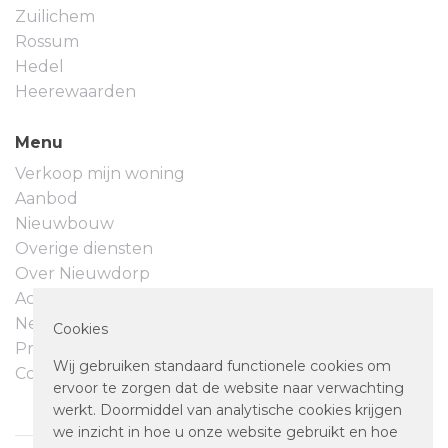
Zuilichem
Rossum
Hedel
Heerewaarden
Menu
Verkoop mijn woning
Aanbod
Nieuwbouw
Overige diensten
Over Nieuwdorp
Actueel
Neem contact op
Cookies
Privacyverklaring
Wij gebruiken standaard functionele cookies om
Cookievoorkeuren
ervoor te zorgen dat de website naar verwachting
werkt. Doormiddel van analytische cookies krijgen
we inzicht in hoe u onze website gebruikt en hoe