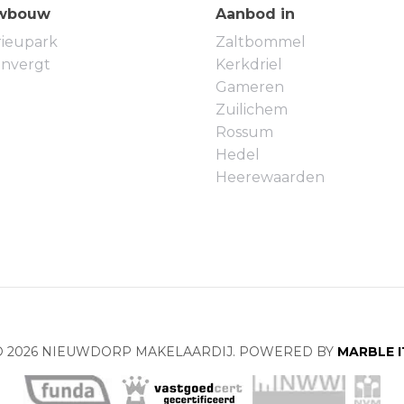
wbouw
Aanbod in
rieupark
Zaltbommel
envergt
Kerkdriel
Gameren
Zuilichem
Rossum
Hedel
Heerewaarden
© 2026 NIEUWDORP MAKELAARDIJ. POWERED BY
MARBLE I