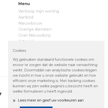
Menu
Verkoop mijn woning
Aanbod
Nieuwbouw
Overige diensten
Over Nieuwdorp
Actueel
Neem contact op
Cookies
Privacyverklaring
Cookievoorkeuren
Wij gebruiken standaard functionele cookies om
ervoor te zorgen dat de website naar verwachting
werkt. Doormiddel van analytische cookies krijgen
we inzicht in hoe u onze website gebruikt en hoe
efficiënt onze marketing is. Met tracking cookies
kunnen wij zien welke pagina's u bezocht heeft en
welke formulieren u heeft ingevuld.
T
»
Lees meer en geef uw voorkeuren aan