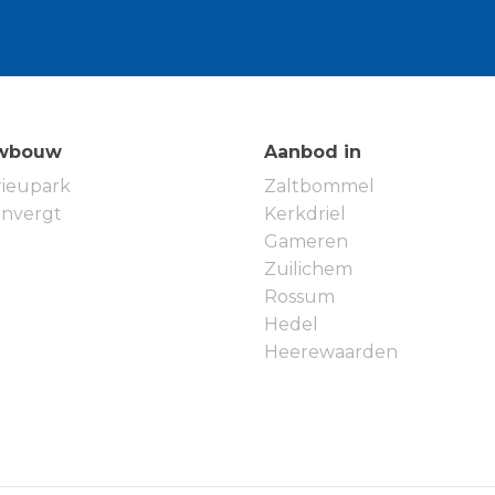
 verdieping nog een stook-/bergruimte met c.v.-
n eigen oprit aanwezig en een loopdeur naar de
ige berging is afgewerkt met een grijs
laande garagedeuren (2021).
wbouw
Aanbod in
htertuin is gesitueerd op het noordoosten en
rieupark
Zaltbommel
glas houten, aangebouwde berging (2022). De
envergt
Kerkdriel
in een zeer goede staat van onderhoud en is
Gameren
oom). De gehele begane grond beschikt over
Zuilichem
andsbediening.
Rossum
Hedel
tand gelegen van de rijksweg A2 en andere
Heerewaarden
edel over allerlei voorzieningen, waaronder
m, een actief verenigingsleven en nog veel meer.
elijke en autoluwe woonbuurt.