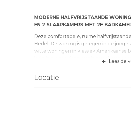
MODERNE HALFVRIJSTAANDE WONING
EN 2 SLAAPKAMERS MET 2E BADKAMER
Deze comfortabele, ruime halfvrijstaande 
Hedel. De woning is gelegen in de jonge 
witte woningen in klassiek Amerikaanse b
indeling biedt deze woning veel woongen
+
Lees de v
een woning met slaap- en badkamer ben
staat van onderhoud waarbij diverse ond
Locatie
verdieping liggen twee ruime slaapkame
van 2000 en is gelegen op een perceel v
woonoppervlakte circa 141 m2 exclusief 
Indeling:
De overdekte entree biedt toe
trapopgang. Vanuit de hal is de berging i
linkerzijde bevindt zich de royale woonk
(2015). Het zitgedeelte bevindt zich aan