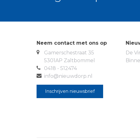
wastafel. Ten slotte bevindt zich op deze
combiketel (2012).
Bijzonderheden:
Aan de voorzijde is ee
inpandige berging (circa 9 m²). De inpand
gemêleerde tegelvloer (2020) en opens
Neem contact met ons op
Nieu
De onderhoudsvriendelijk aangelegde ac
Gamerschestraat 35
De Vi
beschikt aan de voorzijde over een Dou
5301AP Zaltbommel
Binn
woning is volledig geïsoleerd, verkeerd 
0418 - 512474
voorzien van 3 fasen elektra (krachtstr
info@nieuwdorp.nl
elektrisch bedienbare rolluiken met afst
Inschrijven nieuwsbrief
De woonwijk ‘De Baronie’ is op korte afs
uitvalswegen. Tevens beschikt het dorp H
verschillende basisscholen, winkelcentru
De woning is gelegen in een kindvriend