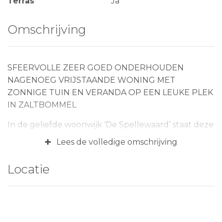
Terras
Ja
Omschrijving
SFEERVOLLE ZEER GOED ONDERHOUDEN
NAGENOEG VRIJSTAANDE WONING MET
ZONNIGE TUIN EN VERANDA OP EEN LEUKE PLEK
IN ZALTBOMMEL
In de geliefde woonwijk ‘De Spellewaard’ staat deze
nagenoeg vrijstaande woning met ruime oprit en
+
Lees de volledige omschrijving
inpandig te bereiken garage. Enkel met de garage is
deze woning geschakeld aan de buurwoning en
Locatie
verder omgeven door een zonnige, groenrijke tuin
voorzien van vrijstaande houten terrasoverkapping
en een heerlijk zonnig terras grenzend aan de
achtergevel. Naast het huis ligt een