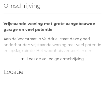
Omschrijving
Vrijstaande woning met grote aangebouwde
garage en veel potentie
Aan de Voorstraat in Velddriel staat deze goed
onderhouden vrijstaande woning met veel potentie
en opslagruimte. Het woonhuis verkeert in een
goede staat van onderhoud, echter verdient het op
+
Lees de volledige omschrijving
verschillende onderdelen een modernisering.
Ben(t) jij/u op zoek naar een vrijstaande woning om
Locatie
volledig naar eigen wens te vernieuwen, dan is dit
een mooie kans! Voor de hobbyist is de
aangebouwde garage van ruim formaat ideaal en
voor veel doeleinden geschikt. Naast de woning ligt
een zonnig stukje zijtuin dat naar eigen smaak en
indeling kan worden ingericht. De woning ligt op