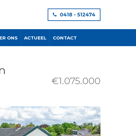
0418 - 512474
ER ONS
ACTUEEL
CONTACT
n
€1.075.000