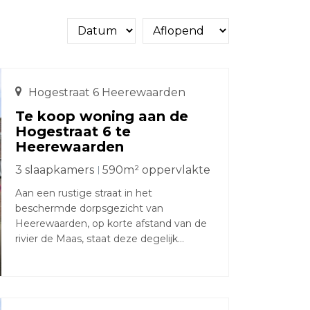
Hogestraat 6 Heerewaarden
Te koop woning aan de
Hogestraat 6 te
Heerewaarden
3 slaapkamers
590m² oppervlakte
Aan een rustige straat in het
beschermde dorpsgezicht van
Heerewaarden, op korte afstand van de
rivier de Maas, staat deze degelijk
gebouwde vrijstaande woning met
dubbele garage, eigen oprit en een
opvallend diepe, zonnige achtertuin. De
woning is gebouwd in 1990 met