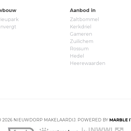
wbouw
Aanbod in
rieupark
Zaltbommel
envergt
Kerkdriel
Gameren
Zuilichem
Rossum
Hedel
Heerewaarden
© 2026 NIEUWDORP MAKELAARDIJ. POWERED BY
MARBLE I