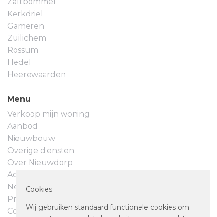
Zaltbommel
Kerkdriel
Gameren
Zuilichem
Rossum
Hedel
Heerewaarden
Menu
Verkoop mijn woning
Aanbod
Nieuwbouw
Overige diensten
Over Nieuwdorp
Actueel
Neem contact op
Cookies
Privacyverklaring
Wij gebruiken standaard functionele cookies om
Cookievoorkeuren