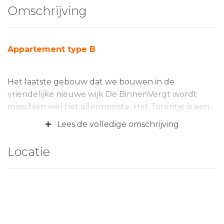
Omschrijving
Appartement type B
Het laatste gebouw dat we bouwen in de
vriendelijke nieuwe wijk De BinnenVergt wordt
misschien wel het allermooiste. Het Torentje is een
statig complex met 6 exclusieve appartementen
+
Lees de volledige omschrijving
gelegen aan een klein park. Qua bouwstijl doet het
denken aan Villa Kakelbont, maar dan ingetogener
Locatie
en aanzienlijk luxer afgewerkt. Binnen heb je hier
alle ruimte. Zeker als je het penthouse op de
bovenste etage of de woning op de begane grond
weet te bemachtigen. En buiten geniet je de
weelde van twee balkons. Maar wat ook zo fijn is: je
kunt het interieur nog op tal van manieren naar je