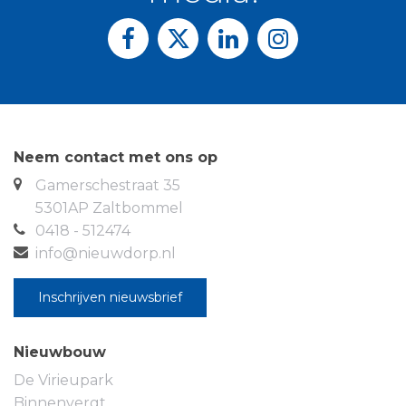
ruimte met de warmtepomp is dat hij lekker veel
plek biedt om het een en ander op te bergen. Het is
ook een ideale plek voor de wasmachine en de
droger. Daarnaast is er nog voldoende bergruimte
in je berging op de begane grond.
Neem contact met ons op
Gamerschestraat 35
5301AP Zaltbommel
0418 - 512474
info@nieuwdorp.nl
Inschrijven nieuwsbrief
Nieuwbouw
De Virieupark
Binnenvergt