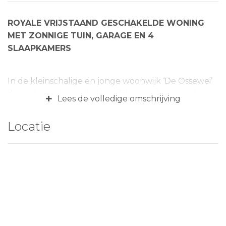
ROYALE VRIJSTAAND GESCHAKELDE WONING
MET ZONNIGE TUIN, GARAGE EN 4
SLAAPKAMERS
In de kleinschalige en jonge woonwijk ‘De Ossewei’
dat gelegen is aan de Maasdijk staat deze royale,
+
Lees de volledige omschrijving
hoogwaardig afgewerkte vrijstaand geschakelde
woning van 2009! Een jonge woning met royale,
Locatie
lichte en comfortabele ruimtes! De woning is
voorzien van een aangebouwde, inpandig
bereikbare garage en een heerlijk groene, zonnige
tuin op het zuidoosten. De achtertuin biedt een
vrijstaande houten veranda waar het tot in de late
uurtjes fijn toeven is. De begane grond is voorzien
van een lichte en royale living aan de voorzijde met
een half open keuken aan de achterzijde. Op de