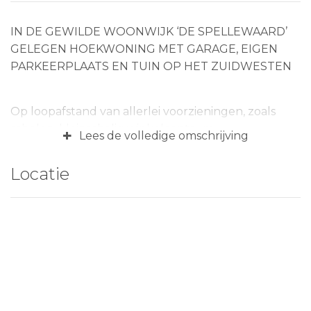
IN DE GEWILDE WOONWIJK ‘DE SPELLEWAARD’
GELEGEN HOEKWONING MET GARAGE, EIGEN
PARKEERPLAATS EN TUIN OP HET ZUIDWESTEN
Op loopafstand van allerlei voorzieningen, zoals
scholen, kleinschalig winkelcentrum,
+
Lees de volledige omschrijving
sportfaciliteiten en wandelmogelijkheden, staat
deze hoekwoning. De in 1991 gebouwde woning
Locatie
beschikt over een vrijstaande stenen garage en een
eigen parkeerplaats. De woonoppervlakte bedraagt
circa 102 m2. De inhoud bedraagt circa 340 m³ en
de perceelsoppervlakte is 235 m². De woning
beschikt over een tuingerichte woonkamer en een
open keuken aan de voorzijde. Op de verdieping
liggen 3 ruime slaapkamers en een badkamer. De
zolderverdieping betreft een praktische open