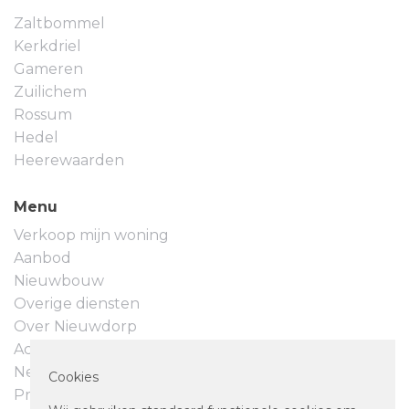
de tuin middels een loopdeur. Altijd al willen wonen
Zaltbommel
in deze gewilde woonwijk met een garage en eigen
Kerkdriel
parkeerplaats? Dit is uw kans!
Gameren
Zuilichem
Rossum
Hedel
Heerewaarden
Menu
Verkoop mijn woning
Aanbod
Nieuwbouw
Overige diensten
Over Nieuwdorp
Actueel
Neem contact op
Cookies
Privacyverklaring