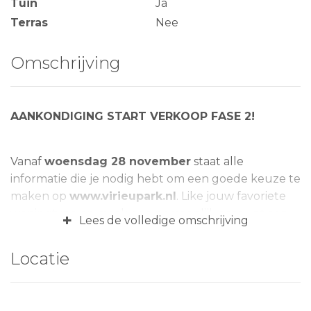
Tuin
Ja
Terras
Nee
Omschrijving
AANKONDIGING START VERKOOP FASE 2!
Vanaf
woensdag 28 november
staat alle
informatie die je nodig hebt om een goede keuze te
maken op
www.virieupark.nl
. Like jouw favoriete
woningtype en maak een persoonlijk account aan
+
Lees de volledige omschrijving
op de website. Vanaf
18 december a.s. 17.00 uur
start de verkoop en kun je je voorkeuren
Locatie
doorgeven. De inschrijving sluit op
donderdag 3
januari 2019 om 17.00 uur.