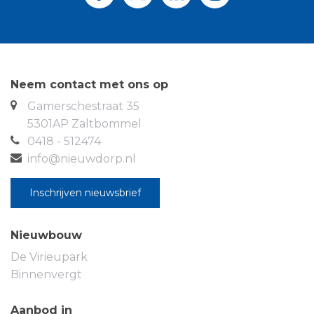
-Kopie geldig paspoort/ID of rijbewijs
-Kopie van 3 recente loonstroken
-Werkgeversverklaring
-Recente verhuurdersverklaring of
hypotheekhouder verklaring
Neem contact met ons op
Gamerschestraat 35
5301AP Zaltbommel
0418 - 512474
info@nieuwdorp.nl
Inschrijven nieuwsbrief
Nieuwbouw
De Virieupark
Binnenvergt
Aanbod in