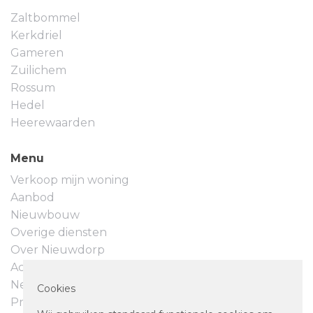
Zaltbommel
Kerkdriel
Gameren
Zuilichem
Rossum
Hedel
Heerewaarden
Menu
Verkoop mijn woning
Aanbod
Nieuwbouw
Overige diensten
Over Nieuwdorp
Actueel
Neem contact op
Cookies
Privacyverklaring