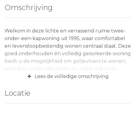
Omschrijving
Welkom in deze lichte en verrassend ruime twee-
onder-een-kapwoning uit 1995, waar comfortabel
en levensloopbestendig wonen centraal staat. Deze
goed onderhouden én volledig geïsoleerde woning
biedt u de mogelijkheid om gelijkvloers te wonen,
waardoor u hier niet alleen nu, maar ook in de
+
toekomst zorgeloos kunt blijven genieten. Met een
Lees de volledige omschrijving
energielabel C, een perceel van 230 m², een
woonoppervlakte van circa 115 m² en een inhoud
Locatie
van circa 485 m³, ervaart u hier een prettige
combinatie van ruimte, comfort en functionaliteit.
De woonkamer is heerlijk licht en sfeervol dankzij
de grote raampartijen en de schuifpui naar de
achtertuin. De eikenhouten vloer en de elektrische