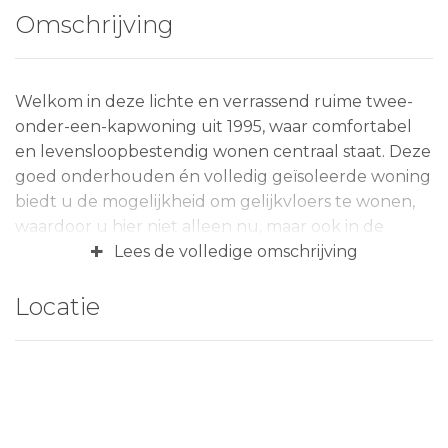
Omschrijving
Welkom in deze lichte en verrassend ruime twee-
onder-een-kapwoning uit 1995, waar comfortabel
en levensloopbestendig wonen centraal staat. Deze
goed onderhouden én volledig geïsoleerde woning
biedt u de mogelijkheid om gelijkvloers te wonen,
waardoor u hier niet alleen nu, maar ook in de
+
toekomst zorgeloos kunt blijven genieten. Met een
Lees de volledige omschrijving
energielabel C, een perceel van 230 m², een
woonoppervlakte van circa 115 m² en een inhoud
Locatie
van circa 485 m³, ervaart u hier een prettige
combinatie van ruimte, comfort en functionaliteit.
De woonkamer is heerlijk licht en sfeervol dankzij
de grote raampartijen en de schuifpui naar de
achtertuin. De eikenhouten vloer en de elektrische