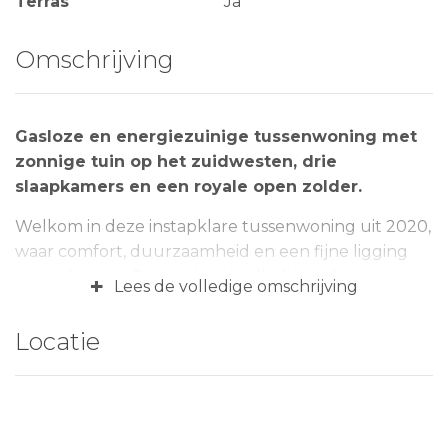
Terras
Ja
Omschrijving
Gasloze en energiezuinige tussenwoning met
zonnige tuin op het zuidwesten, drie
slaapkamers en een royale open zolder.
Welkom in deze instapklare tussenwoning uit 2020,
waar comfort, duurzaamheid en een fijne ligging
samenkomen. De woning is volledig gasloos en
+
Lees de volledige omschrijving
energiezuinig, en beschikt over een zonnige
achtertuin op het zuidwesten met een berging en
Locatie
een handige achterom. Gelegen in een jonge en
kindvriendelijke woonwijk, bevindt u zich hier op
loopafstand van het kleinschalige winkelcentrum
‘De Portage’ voor de dagelijkse boodschappen.