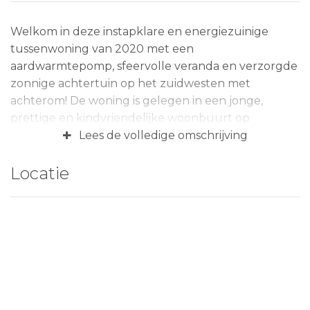
Welkom in deze instapklare en energiezuinige
tussenwoning van 2020 met een
aardwarmtepomp, sfeervolle veranda en verzorgde
zonnige achtertuin op het zuidwesten met
achterom! De woning is gelegen in een jonge,
prettige en kindvriendelijke woonbuurt op
+
loopafstand van het kleinschalige winkelcentrum
Lees de volledige omschrijving
De Portage voor de dagelijkse boodschappen.
Tevens bevindt zich op steenworp afstand het
Locatie
prachtige parkeiland voor urenlang speelplezier.
De begane grond beschikt over een open keuken
aan de voorzijde en een tuingerichte woonkamer
met deur naar de tuin. Op de verdieping liggen 3
slaapkamers en een ruime badkamer. Zowel de
begane grond als de eerste verdieping zijn
uitgevoerd met vloerwarming. De zolderverdieping
betreft een open ruimte met mogelijkheid voor een