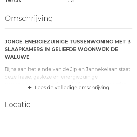
Terras
Ja
Omschrijving
JONGE, ENERGIEZUINIGE TUSSENWONING MET 3
SLAAPKAMERS IN GELIEFDE WOONWIJK DE
WALUWE
Bijna aan het einde van de Jip en Jannekelaan staat
deze fraaie, gasloze en energiezuinige
tussenwoning (energielabel A!) van 2020 voorzien
+
Lees de volledige omschrijving
van zonnige achtertuin op het westen met berging
en achterom! De comfortabele woning is gelegen in
Locatie
een jonge, prettige en kindvriendelijke woonbuurt
in ‘De Waluwe’ op loopafstand van het kleinschalige
winkelcentrum ‘De Portage’ voor de dagelijkse
boodschappen. Tevens bevindt zich op steenworp