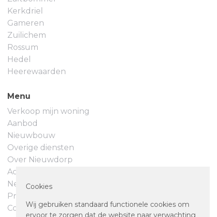
Kerkdriel
Gameren
Zuilichem
Rossum
Hedel
Heerewaarden
Menu
Verkoop mijn woning
Aanbod
Nieuwbouw
Overige diensten
Over Nieuwdorp
Actueel
Neem contact op
Cookies
Privacyverklaring
Wij gebruiken standaard functionele cookies om
Cookievoorkeuren
ervoor te zorgen dat de website naar verwachting