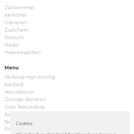
Zaltbommel
Kerkdriel
Gameren
Zuilichem
Rossum
Hedel
Heerewaarden
Menu
Verkoop mijn woning
Aanbod
Nieuwbouw
Overige diensten
Over Nieuwdorp
Actueel
Neem contact op
Cookies
Privacyverklaring