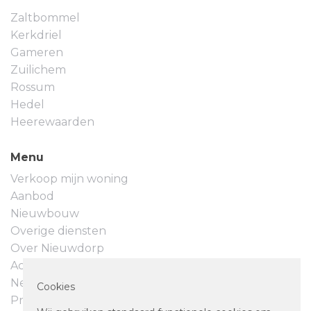
Zaltbommel
Kerkdriel
Gameren
Zuilichem
Rossum
Hedel
Heerewaarden
Menu
Verkoop mijn woning
Aanbod
Nieuwbouw
Overige diensten
Over Nieuwdorp
Actueel
Neem contact op
Cookies
Privacyverklaring