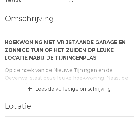
Terras
Ja
Omschrijving
HOEKWONING MET VRIJSTAANDE GARAGE EN
ZONNIGE TUIN OP HET ZUIDEN OP LEUKE
LOCATIE NABIJ DE TIJNINGENPLAS
Op de hoek van de Nieuwe Tijningen en de
Oeverwal staat deze leuke hoekwoning. Naast de
woning ligt een ruim parkeerterrein en vanuit de
+
Lees de volledige omschrijving
voordeur of via de achtertuin loop je zo naar het
achtergelegen prachtige wandelgebied met
Locatie
recreatieplas voor een wandeling of zelfs een frisse
duik. De achtertuin met achterom is gesitueerd op
het zuiden en biedt toegang tot een vrijstaande
garage (17 m2) en een aan het woonhuis