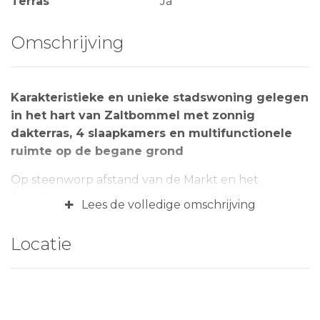
Terras
Ja
Omschrijving
Karakteristieke en unieke stadswoning gelegen
in het hart van Zaltbommel met zonnig
dakterras, 4 slaapkamers en multifunctionele
ruimte op de begane grond
Op steenworp afstand van de Markt en het
Stadshuis staat deze karakteristieke stadswoning
+
Lees de volledige omschrijving
met maar liefst 4 slaapkamers, ruim dakterras op
het zuidwesten en een multifunctionele ruimte op
Locatie
de begane grond. Deze ruimte is momenteel in
gebruik als een gezellige studio met zithoek,
eethoek, kitchenette en ruime slaapkamer met
aangrenzende doucheruimte; ideaal voor