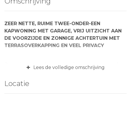
Omschrijving
ZEER NETTE, RUIME TWEE-ONDER-EEN
KAPWONING MET GARAGE, VRIJ UITZICHT AAN
DE VOORZIJDE EN ZONNIGE ACHTERTUIN MET
TERRASOVERKAPPING EN VEEL PRIVACY
Deze riante tweekapper is gelegen op een van de
+
Lees de volledige omschrijving
geliefde locaties in Bruchem, aan de rand van het
dorp met vrij uitzicht aan de voorzijde. Het geheel is
Locatie
gelegen op een perceel van 341 m2 met een eigen
oprit voor 2 auto’s, een verzorgde voortuin en
aangebouwde garage. De achtertuin betreft een
heerlijke, groenrijke en tot in de puntjes verzorgde
tuin met veel privacy en grote terrasoverkapping.
De woning heeft een speelse indeling; op de
begane grond bevindt zich een Z-vormige