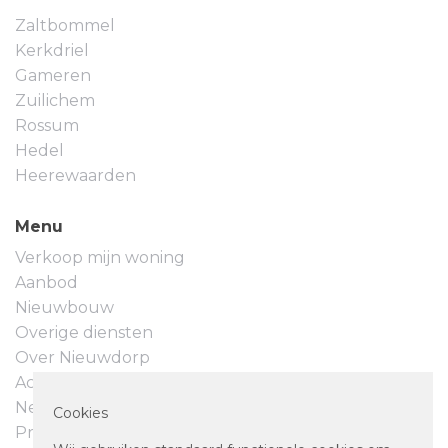
Zaltbommel
Kerkdriel
Gameren
Zuilichem
Rossum
Hedel
Heerewaarden
Menu
Verkoop mijn woning
Aanbod
Nieuwbouw
Overige diensten
Over Nieuwdorp
Actueel
Neem contact op
Cookies
Privacyverklaring