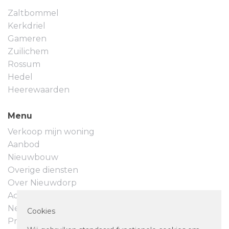
Zaltbommel
Kerkdriel
Gameren
Zuilichem
Rossum
Hedel
Heerewaarden
Menu
Verkoop mijn woning
Aanbod
Nieuwbouw
Overige diensten
Over Nieuwdorp
Actueel
Neem contact op
Cookies
Privacyverklaring