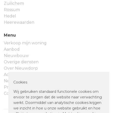
Zuilichem
Rossum
Huurperiode: in overleg, maar minimaal 1 jaar en
Hedel
maximaal 2 jaar
Heerewaarden
Aanvaarding: per 1 januari 2021
Menu
Verkoop mijn woning
Aanbod
Nieuwbouw
Overige diensten
Over Nieuwdorp
Actueel
Neem contact op
Cookies
Privacyverklaring
Wij gebruiken standaard functionele cookies om
Cookievoorkeuren
ervoor te zorgen dat de website naar verwachting
werkt. Doormiddel van analytische cookies krijgen
we inzicht in hoe u onze website gebruikt en hoe