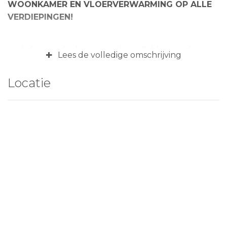
WOONKAMER EN VLOERVERWARMING OP ALLE
VERDIEPINGEN!
In de historische binnenstad van Zaltbommel is in
+
Lees de volledige omschrijving
2019 een prachtig nieuwbouwplan met in totaal 17
woningen gerealiseerd. Eén van deze woningen
Locatie
wordt te huur aangeboden per 1 januari 2021. De
woning met een woonoppervlakte van 127 m2 en
een perceel van 108 m2 is energiezuinig gebouwd
met duurzame materialen. Tijdens de bouw is
gekozen voor een uitbouw van 2,5 meter aan de
achterzijde op de begane grond waardoor een
ruime, tuingerichte woonkamer is ontstaan. Alle
verdiepingen, zelfs ook de zolderverdieping wordt
opgeleverd met vloerverwarming! Kortom, een
zeer comfortabele, luxe huurwoning op een hele
fijne plek in hartje Zaltbommel!