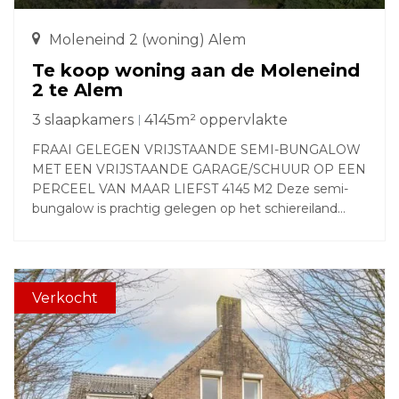
Moleneind 2 (woning) Alem
Te koop woning aan de Moleneind
2 te Alem
3 slaapkamers
4145m² oppervlakte
FRAAI GELEGEN VRIJSTAANDE SEMI-BUNGALOW
MET EEN VRIJSTAANDE GARAGE/SCHUUR OP EEN
PERCEEL VAN MAAR LIEFST 4145 M2 Deze semi-
bungalow is prachtig gelegen op het schiereiland
Alem in de kleine gemeenschap van Moleneind, waar
je nog echt kunt genieten van de natuur. De rivier de
Maas is op een steenworp afstand. Het perceel met
een oppervlakte van 4.145 m2 heeft een landelijke
Verkocht
ligging met vrij uitzicht. De omgeving leent zich
perfect voor wandelingen over de dijk of langs het
Alemsche klompenpad. Het woonhuis betreft een
knusse voormalige bedrijfswoning, oorspronkelijk
gebouwd in 1965. In 2012 is een aanbouw