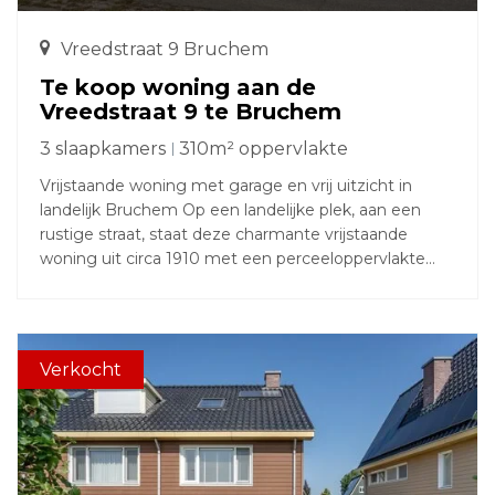
Vreedstraat 9 Bruchem
Te koop woning aan de
Vreedstraat 9 te Bruchem
3 slaapkamers
310m² oppervlakte
Vrijstaande woning met garage en vrij uitzicht in
landelijk Bruchem Op een landelijke plek, aan een
rustige straat, staat deze charmante vrijstaande
woning uit circa 1910 met een perceeloppervlakte
van 310 m². Een karakteristieke woning met een
landelijke ligging, omgeven door natuur. Hier geniet
je elke dag van het buitenleven op z’n best. De
achtertuin ligt op het westen en biedt een fijne,
Verkocht
rustige plek. De achtertuin is aangelegd met een
terras, gazon en zitkuil. Het groen zorgt niet alleen
voor een natuurlijke uitstraling, maar ook voor volop
privacy. Op het perceel staat bovendien een
vrijstaande garage en daarachter wacht een gezellige