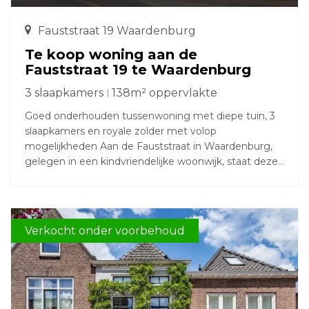
Fauststraat 19 Waardenburg
Te koop woning aan de
Fauststraat 19 te Waardenburg
3 slaapkamers
138m² oppervlakte
Goed onderhouden tussenwoning met diepe tuin, 3
slaapkamers en royale zolder met volop
mogelijkheden Aan de Fauststraat in Waardenburg,
gelegen in een kindvriendelijke woonwijk, staat deze
verzorgde tussenwoning met een verrassend diepe
en onderhoudsvriendelijke achtertuin op het westen.
De tuin is voorzien van een vrijstaande berging, een
sfeervolle terrasoverkapping en een praktische
Verkocht onder voorbehoud
achterom. Dankzij de gunstige ligging op de middag-
en avondzon is dit een heerlijke plek om na een
drukke dag te ontspannen. Binnen beschikt de
woning over een lichte, sfeervolle woonkamer met
aan de achterzijde een open keuken en eethoek. De